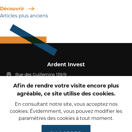
Découvrir
Navigation
Articles plus anciens
des
articles
Ardent Invest
Rue des Guillemins 139/9
4000, Liège
Afin de rendre votre visite encore plus
Belgique
agréable, ce site utilise des cookies.
+32 4 232 19 52
reception@ardent-invest.com
En consultant notre site, vous acceptez nos
cookies. Évidemment, vous pouvez modifier les
paramètres des cookies à tout moment.
© 2026 Ardent Invest
Politique de confidentialité