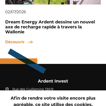
02/07/2026
Dream Energy Ardent dessine un nouvel
axe de recharge rapide à travers la
Wallonie
Découvrir
Ardent Invest
Rue des Guillemins 139/9
4000, Liège
Afin de rendre votre visite encore plus
Belgique
agréable, ce site utilise des cookies.
+32 4 232 19 52