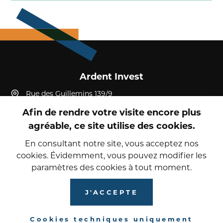
Ardent Invest
Rue des Guillemins 139/9
4000, Liège
Afin de rendre votre visite encore plus
Belgique
agréable, ce site utilise des cookies.
+32 4 232 19 52
reception@ardent-invest.com
En consultant notre site, vous acceptez nos
cookies. Évidemment, vous pouvez modifier les
paramètres des cookies à tout moment.
© 2026 Ardent Invest
Politique de confidentialité
J'ACCEPTE
Cookies
Cookies techniques uniquement